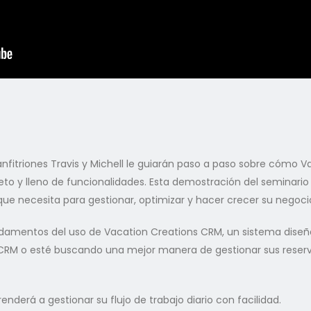
nfitriones Travis y Michell le guiarán paso a paso sobre cómo V
to y lleno de funcionalidades. Esta demostración del seminari
e necesita para gestionar, optimizar y hacer crecer su negocio
ndamentos del uso de Vacation Creations CRM, un sistema diseñ
RM o esté buscando una mejor manera de gestionar sus reservas,
derá a gestionar su flujo de trabajo diario con facilidad.