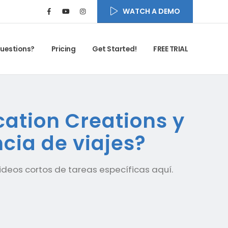
WATCH A DEMO
uestions?
Pricing
Get Started!
FREE TRIAL
cation Creations y
cia de viajes?
ideos cortos de tareas específicas aquí.